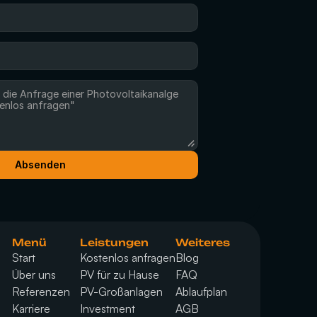
Absenden
Menü
Leistungen
Weiteres
Start
Kostenlos anfragen
Blog
Über uns
PV für zu Hause
FAQ
Referenzen
PV-Großanlagen
Ablaufplan
Karriere
Investment
AGB