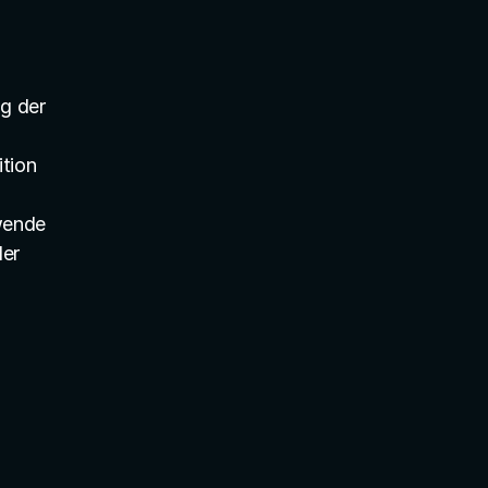
Im April 2025 hat die Photovoltaik laut der aktuellen Auswertung der 
tion 
wende 
er 