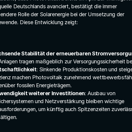
uelle Deutschlands avanciert, bestätigt die immer 
endere Rolle der Solarenergie bei der Umsetzung der 
ewende. Diese Entwicklung zeigt:
hsende Stabilität der erneuerbaren Stromversorg
nlagen tragen maßgeblich zur Versorgungssicherheit be
tschaftlichkeit
: Sinkende Produktionskosten und steig
izienz machen Photovoltaik zunehmend wettbewerbsfähi
nüber fossilen Energieträgern.
wendigkeit weiterer Investitionen
: Ausbau von 
chersystemen und Netzverstärkung bleiben wichtige 
usforderungen, um künftig auch Spitzenzeiten zuverläss
ltigen.