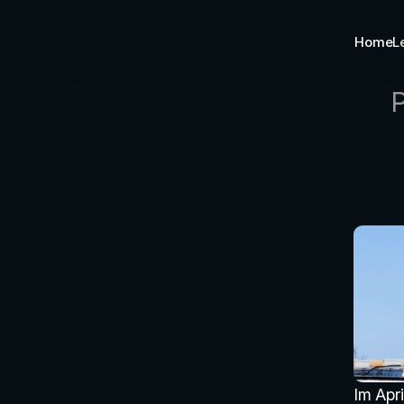
Home
L
P
Im Apr