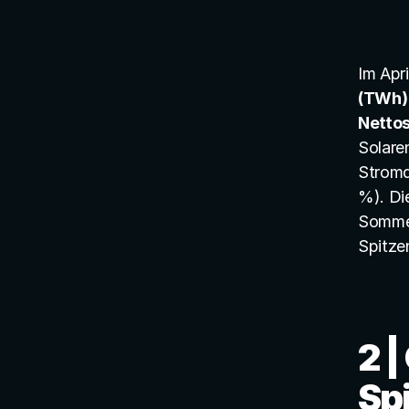
Im Apr
(TWh)
Netto
Solaren
Stromq
%). Die
Sommer
Spitzen
2 |
Spi