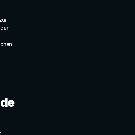
ur 
den 
chen 
nde
 