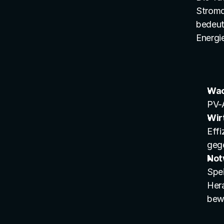
Stromq
bedeut
Energi
Wac
PV-A
Wir
Eff
gege
Not
Spei
Hera
bewä