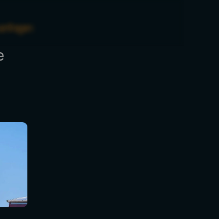
a
n
f
r
a
g
e
n
 