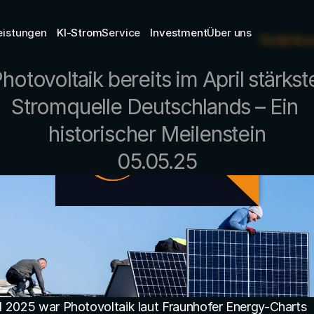
eistungen
KI-Strom
Service
Investment
Über uns
K
o
s
t
e
n
l
o
s
hotovoltaik bereits im April stärkste
Stromquelle Deutschlands – Ein 
historischer Meilenstein
05.05.25
il 2025 war Photovoltaik laut Fraunhofer Energy-Charts 