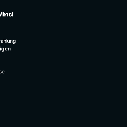
Wind
ahlung 
igen 
e 