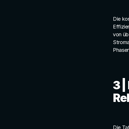
Die kon
Effizi
von üb
Stromau
Phasen
3 |
Re
Die Tat