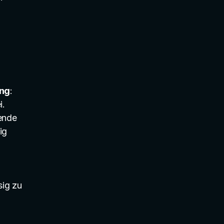
ung
: 
i.
ende 
g 
ig zu 