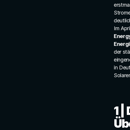
erstmal
Strome
deutlic
Energy
Energi
der st
eingen
in Deu
Solare
1 |
Üb