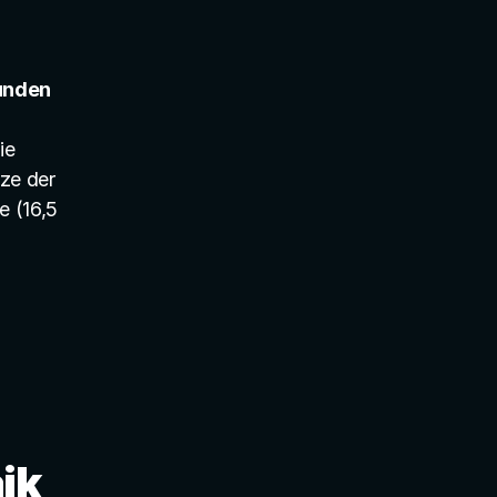
unden 
e 
ze der 
 (16,5 
ik