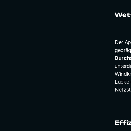
Wett
Der Ap
geprägt
Durch
unterd
Windkr
Lücke e
Netzsta
Effi