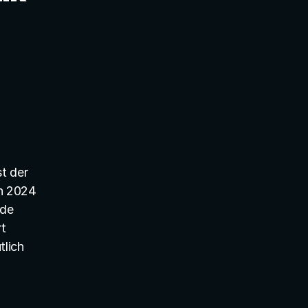
Ein entscheidender Faktor für die starke Performance im April ist der 
in 2024 
de 
t 
lich 