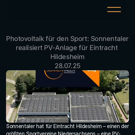
LEISTUNGEN
Photovoltaik für den Sport: Sonnentaler 
PV für zu Hause
realisiert PV-Anlage für Eintracht 
PV-Großanlagen
Hildesheim
E-Mobility
28.07.25
Investment
Wärmepumpe
KI-Strom
SERVICE
Sonnentaler hat für Eintracht Hildesheim – einen der 
Servicetool
größten Sportvereine Niedersachsens – eine PV-