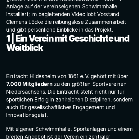
Anlagenwartung
Anlage auf der vereinseigenen Schwimmhalle 
installiert; im begleitenden Video lobt Vorstand 
Monitoring
Clemens Löcke die reibungslose Zusammenarbeit 
Ablaufplan
und gibt persönliche Einblicke in das Projekt.
1 | Ein Verein mit Geschichte und 
Versicherung
Weitblick
Home
Investment
Eintracht Hildesheim von 1861 e. V. gehört mit über 
7.000 Mitgliedern
 zu den größten Sportvereinen 
K
o
s
t
e
n
l
o
s
a
n
f
r
a
g
e
n
Niedersachsens. Die Eintracht steht nicht nur für 
sportlichen Erfolg in zahlreichen Disziplinen, sondern 
auch für gesellschaftliches Engagement und 
Innovationsgeist.
Mit eigener Schwimmhalle, Sportanlagen und einem 
breiten Angebot ist der Verein ein zentraler 