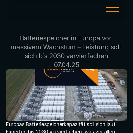
LEISTUNGEN
Batteriespeicher in Europa vor 
PV für zu Hause
massivem Wachstum – Leistung soll 
PV-Großanlagen
sich bis 2030 vervierfachen
E-Mobility
07.04.25
Investment
Wärmepumpe
KI-Strom
SERVICE
Europas Batteriespeicherkapazität soll sich laut 
Servicetool
Experten bis 2030 vervierfachen, was vor allem 