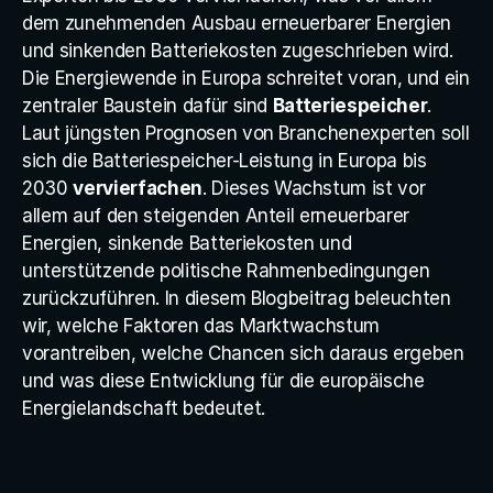
Anlagenwartung
dem zunehmenden Ausbau erneuerbarer Energien 
und sinkenden Batteriekosten zugeschrieben wird.
Monitoring
Die Energiewende in Europa schreitet voran, und ein 
Ablaufplan
zentraler Baustein dafür sind 
Batteriespeicher
. 
Laut jüngsten Prognosen von Branchenexperten soll 
Versicherung
sich die Batteriespeicher-Leistung in Europa bis 
2030 
vervierfachen
. Dieses Wachstum ist vor 
Home
allem auf den steigenden Anteil erneuerbarer 
Energien, sinkende Batteriekosten und 
Investment
unterstützende politische Rahmenbedingungen 
zurückzuführen. In diesem Blogbeitrag beleuchten 
K
o
s
t
e
n
l
o
s
a
n
f
r
a
g
e
n
wir, welche Faktoren das Marktwachstum 
vorantreiben, welche Chancen sich daraus ergeben 
und was diese Entwicklung für die europäische 
Energielandschaft bedeutet.