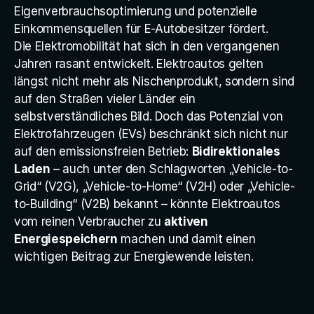
Eigenverbrauchsoptimierung und potenzielle 
Anlagenwartung
Einkommensquellen für E-Autobesitzer fördert.
Monitoring
Die Elektromobilität hat sich in den vergangenen 
Ablaufplan
Jahren rasant entwickelt. Elektroautos gelten 
längst nicht mehr als Nischenprodukt, sondern sind 
Versicherung
auf den Straßen vieler Länder ein 
selbstverständliches Bild. Doch das Potenzial von 
Home
Elektrofahrzeugen (EVs) beschränkt sich nicht nur 
auf den emissionsfreien Betrieb: 
Bidirektionales 
Investment
Laden
 – auch unter den Schlagworten „Vehicle-to-
Grid“ (V2G), „Vehicle-to-Home“ (V2H) oder „Vehicle-
K
o
s
t
e
n
l
o
s
a
n
f
r
a
g
e
n
to-Building“ (V2B) bekannt – könnte Elektroautos 
vom reinen Verbraucher zu 
aktiven 
Energiespeichern
 machen und damit einen 
wichtigen Beitrag zur Energiewende leisten.