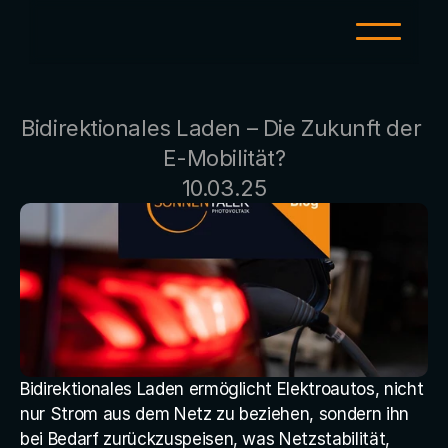
LEISTUNGEN
Bidirektionales Laden – Die Zukunft der 
PV für zu Hause
E-Mobilität?
PV-Großanlagen
10.03.25
E-Mobility
Investment
Wärmepumpe
KI-Strom
Bidirektionales Laden ermöglicht Elektroautos, nicht 
SERVICE
nur Strom aus dem Netz zu beziehen, sondern ihn 
Servicetool
bei Bedarf zurückzuspeisen, was Netzstabilität, 